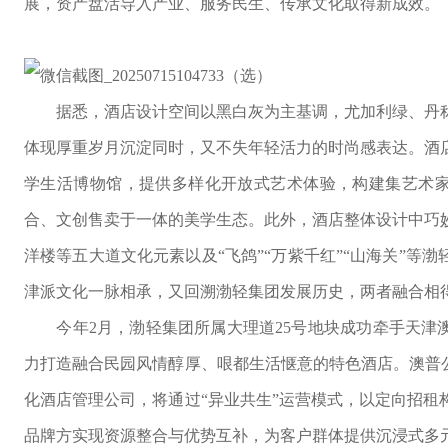
展，资产盘活导入产业、服务民生、传承文化取得新成效。
据悉，酒店设计空间以黑白灰为主基调，尤加利绿、丹秫
体现厚重岁月沉淀同时，又不失年轻活力的时尚感表达。酒
学生活博物馆，提供多样化开放式艺术体验，构建集艺术
合、文创售卖于一体的美学生态。此外，酒店整体设计中巧
洋楼等五大道文化元素以及“飞鸽”“万紫千红”“山海关”等
津派文化一脉相承，又回溯渤轻集团发展历史，两者融合相
今年2月，渤轻集团所属大理道25号地块成功牵手天津
力打造融合民园风情醇厚、哏都生活惬意的特色酒店。澳普公
化酒店管理公司，将通过“异业共生”运营模式，以定向招租
品牌方实现资源整合与优势互补，为客户群体提供沉浸式多