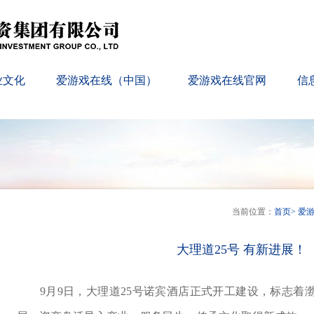
业文化
爱游戏在线（中国）
爱游戏在线官网
信
当前位置：
首页
>
爱
大理道25号 有新进展！
9月9日，大理道25号诺宾酒店正式开工建设，标志着