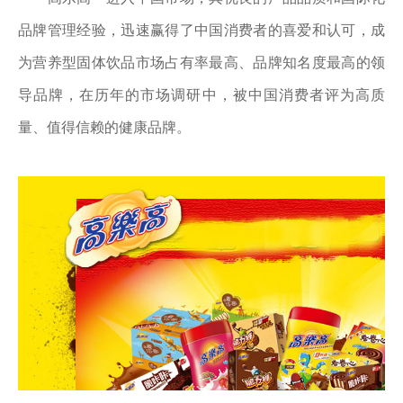
品牌管理经验，迅速赢得了中国消费者的喜爱和认可，成
为营养型固体饮品市场占有率最高、品牌知名度最高的领
导品牌，在历年的市场调研中，被中国消费者评为高质
量、值得信赖的健康品牌。